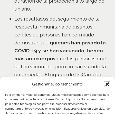
duración de la protección a lo largo de
un año.
Los resultados del seguimiento de la
respuesta inmunitaria de distintos
perfiles de personas han permitido
demostrar que
quienes han pasado la
COVID-19 y se han vacunado, tienen
más anticuerpos
que las personas que
se han vacunado, pero no han sufrido la
enfermedad. El equipo de IrsiCaixa en
octubre ha empezado un estudio para
Gestionar el consentimiento
entender
por qué estas personas
Para brindar la mejor experiencia, utilizamos tecnologías como cookies para
tienen una respuesta inmunitaria más
almacenar y/o acceder a la información del dispositivo. Su consentimiento
para estas tecnologías nos permitirá procesar datos como el
potenciada y cuáles son los
comportamiento de navegación o los identificadores únicos en este sitio. No
dar su consentimiento o retirarlo podría afectar negativamente a ciertas
mecanismos moleculares que lo