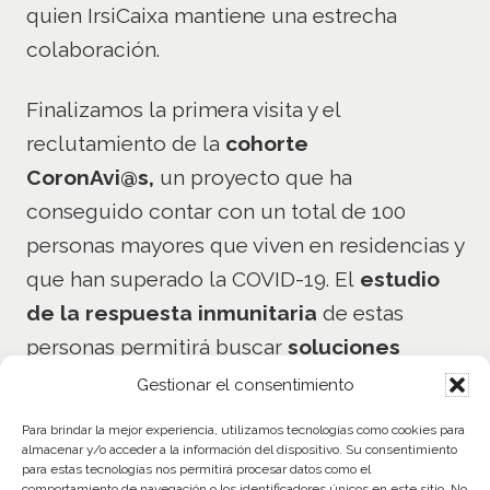
quien IrsiCaixa mantiene una estrecha
colaboración.
Finalizamos la primera visita y el
reclutamiento de la
cohorte
CoronAvi@s,
un proyecto que ha
conseguido contar con un total de 100
personas mayores que viven en residencias y
que han superado la COVID-19. El
estudio
de la respuesta inmunitaria
de estas
personas permitirá buscar
soluciones
específicas para este colectivo, que es el
Gestionar el consentimiento
más afectado por la pandemia
.
Para brindar la mejor experiencia, utilizamos tecnologías como cookies para
almacenar y/o acceder a la información del dispositivo. Su consentimiento
para estas tecnologías nos permitirá procesar datos como el
Investigadores de IrsiCaixa y el Instituto de
comportamiento de navegación o los identificadores únicos en este sitio. No