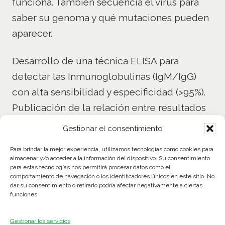
funciona. También secuencia el virus para
saber su genoma y qué mutaciones pueden
aparecer.
Desarrollo de una técnica ELISA para
detectar las Inmunoglobulinas (IgM/IgG)
con alta sensibilidad y especificidad (>95%).
Publicación de la relación entre resultados
de la prueba ELISA y la presencia de
Gestionar el consentimiento
anticuerpos neutralizantes. Evaluación de la
Para brindar la mejor experiencia, utilizamos tecnologías como cookies para
actividad neutralizante del suero de
almacenar y/o acceder a la información del dispositivo. Su consentimiento
para estas tecnologías nos permitirá procesar datos como el
pacientes con tests serológicos positivos en
comportamiento de navegación o los identificadores únicos en este sitio. No
cultivos celulares enfrentados al SARS-CoV-
dar su consentimiento o retirarlo podría afectar negativamente a ciertas
funciones.
2. Observamos que podría ser que no todas
las personas que han pasado la COVID-19
Gestionar los servicios