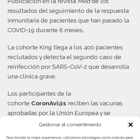
Publicación en la revista
Med
de los
resultados del seguimiento de la respuesta
inmunitaria de pacientes que han pasado la
COVID-19 durante 6 meses.
La cohorte King llega a los 400 pacientes
reclutados y detecta el segundo caso de
reinfección por SARS-CoV-2 que desarrolla
una clínica grave.
Los participantes de la
cohorte
CoronAvi@s
reciben las vacunas
aprobadas por la Unión Europea y se
empieza el
estudio de su respuesta
Gestionar el consentimiento
inmunitaria frente a las vacunas
. De este
Para brindar la mejor experiencia, utilizamos tecnologías como cookies para