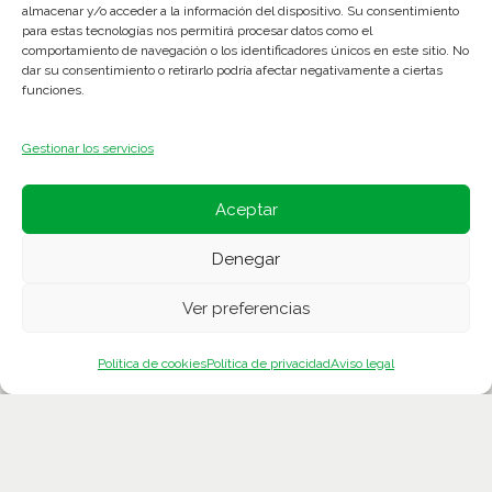
modo podremos entender la capacidad de
almacenar y/o acceder a la información del dispositivo. Su consentimiento
para estas tecnologías nos permitirá procesar datos como el
respuesta de este colectivo, que, debido a
comportamiento de navegación o los identificadores únicos en este sitio. No
la edad, suele tener menor capacidad de
dar su consentimiento o retirarlo podría afectar negativamente a ciertas
funciones.
responder adecuadamente a las vacunas, y
así poder buscar soluciones para mejorar su
Gestionar los servicios
protección frente al virus.
Aceptar
Se empieza el
estudio de la variante
Denegar
británica del virus en el laboratorio
mediante pseudovirus
, virus artificiales
Ver preferencias
que contienen las mismas mutaciones que
Política de cookies
Política de privacidad
Aviso legal
la variante del SARS-CoV-2 circulante. El
objetivo es evaluar la eficacia de los
anticuerpos naturales o producidos por
vacunas frente a esta variante.