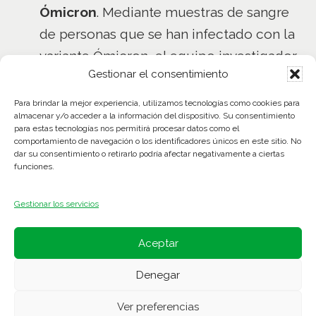
Ómicron
. Mediante muestras de sangre
de personas que se han infectado con la
variante Ómicron, el equipo investigador
Gestionar el consentimiento
de IrsiCaixa ha podido aislar los
anticuerpos neutralizantes de estas
Para brindar la mejor experiencia, utilizamos tecnologías como cookies para
almacenar y/o acceder a la información del dispositivo. Su consentimiento
muestras y avaluar su efectividad contra
para estas tecnologías nos permitirá procesar datos como el
Ómicron.
comportamiento de navegación o los identificadores únicos en este sitio. No
dar su consentimiento o retirarlo podría afectar negativamente a ciertas
funciones.
Con el objetivo de
estudiar la
respuesta inmunitaria desarrollada
Gestionar los servicios
con la tercera dosis de la vacuna
contra la COVID-19
, el equipo
Aceptar
investigador avaluará el nivel de
Denegar
anticuerpos neutralizantes de las
personas antes y después de recibir la
Ver preferencias