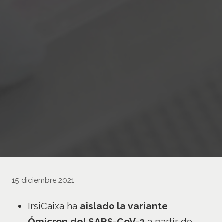
15 diciembre 2021
IrsiCaixa ha
aislado la variante
Ómicron del SARS-CoV-2
a partir de